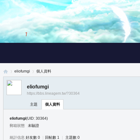
1
/
3
eliofumgi
個人資料
eliofumgi
https://bbs.lineagem.tw/?30364
真
›
›
主題
個人資料
eliofumgi
(UID: 30364)
郵箱狀態
未驗證
統計信息
好友數 0
|
回帖數 1
|
主題數 0