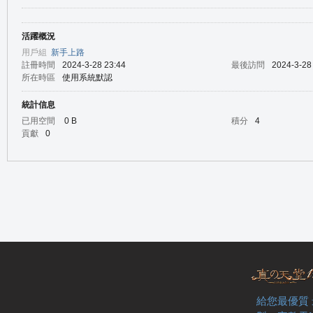
活躍概況
の
用戶組
新手上路
註冊時間
2024-3-28 23:44
最後訪問
2024-3-28
所在時區
使用系統默認
統計信息
已用空間
0 B
積分
4
貢獻
0
天
給您最優質