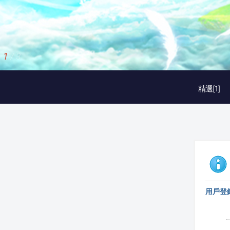
1
/
3
精選[1]
用戶登