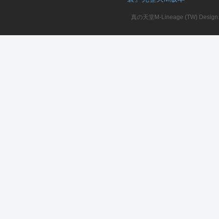
真の天堂M-Lineage (TW) Design. A