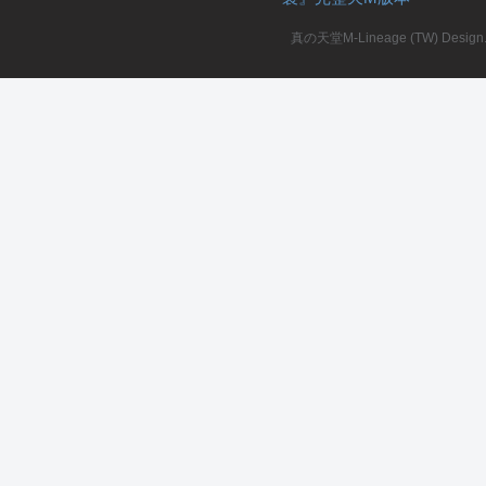
真の天堂M-Lineage (TW) Design. A