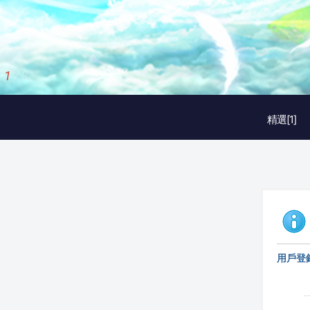
1
/
3
精選[1]
用戶登