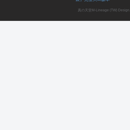
真の天堂M-Lineage (TW) Design. A