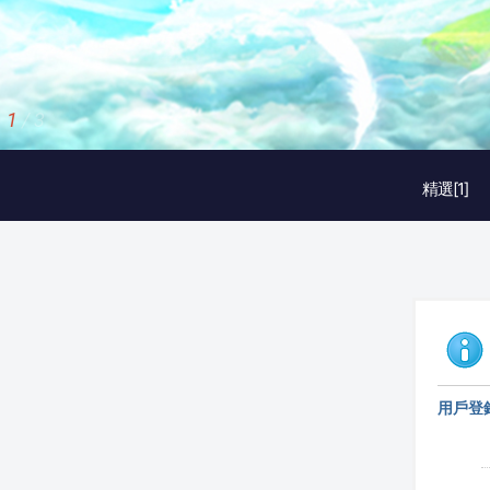
1
/
3
精選[1]
用戶登