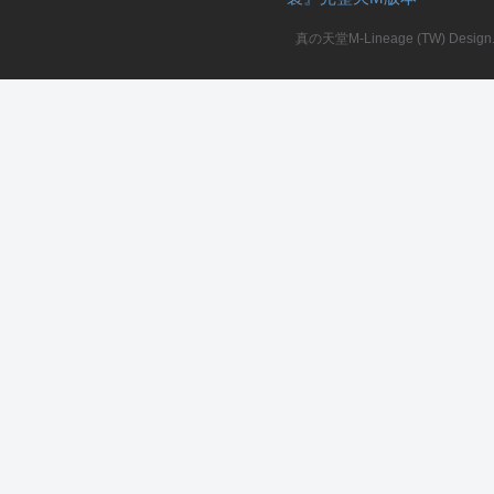
真の天堂M-Lineage (TW) Design. A