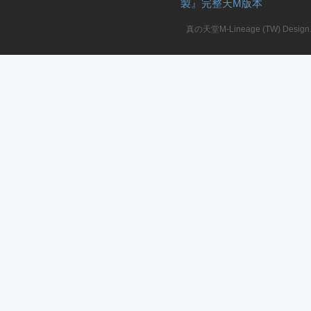
製』完整天M版本
堂
真の天堂M-Lineage (TW) Design. A
M
全