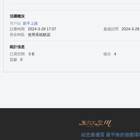
活躍概況
の
用戶組
新手上路
註冊時間
2024-3-28 17:07
最後訪問
2024-3-28
所在時區
使用系統默認
統計信息
已用空間
0 B
積分
4
貢獻
0
天
給您最優質 最平衡的遊戲環