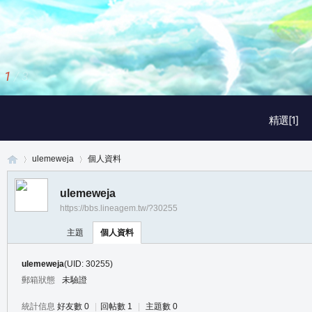
2
/
3
精選[1]
ulemeweja
個人資料
ulemeweja
https://bbs.lineagem.tw/?30255
真
›
›
主題
個人資料
ulemeweja
(UID: 30255)
郵箱狀態
未驗證
統計信息
好友數 0
|
回帖數 1
|
主題數 0