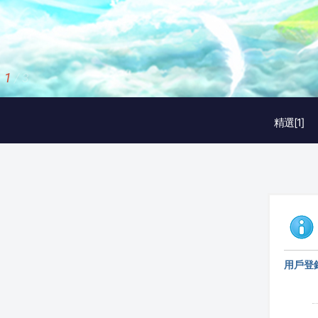
2
/
3
精選[1]
用戶登