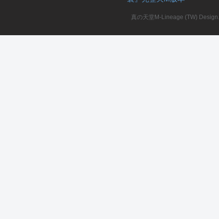
真の天堂M-Lineage (TW) Design. A