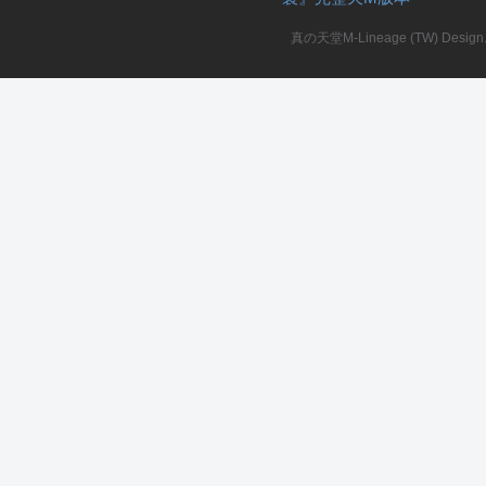
真の天堂M-Lineage (TW) Design. A