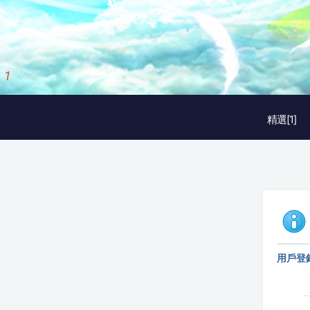
1
/
3
精選[1]
用戶登