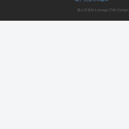
真の天堂M-Lineage (TW) Design. A