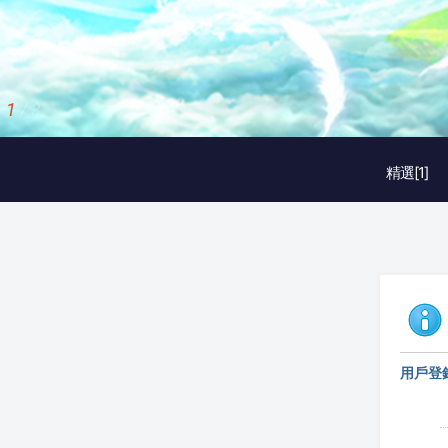
1
/
3
精選[1]
用戶登