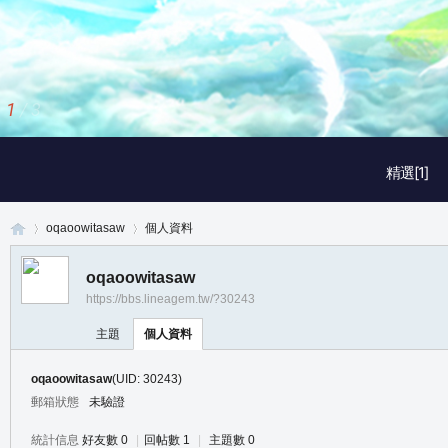
1
/
3
精選[1]
oqaoowitasaw
個人資料
oqaoowitasaw
https://bbs.lineagem.tw/?30243
真
›
›
主題
個人資料
oqaoowitasaw
(UID: 30243)
郵箱狀態
未驗證
統計信息
好友數 0
|
回帖數 1
|
主題數 0