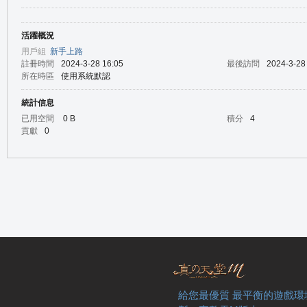
活躍概況
の
用戶組
新手上路
註冊時間
2024-3-28 16:05
最後訪問
2024-3-28
所在時區
使用系統默認
統計信息
已用空間
0 B
積分
4
貢獻
0
天
給您最優質 最平衡的遊戲環