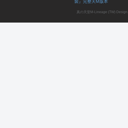
製』完整天M版本
堂
真の天堂M-Lineage (TW) Design. A
M
全