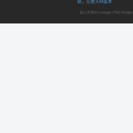
製』完整天M版本
堂
真の天堂M-Lineage (TW) Design. A
M
全