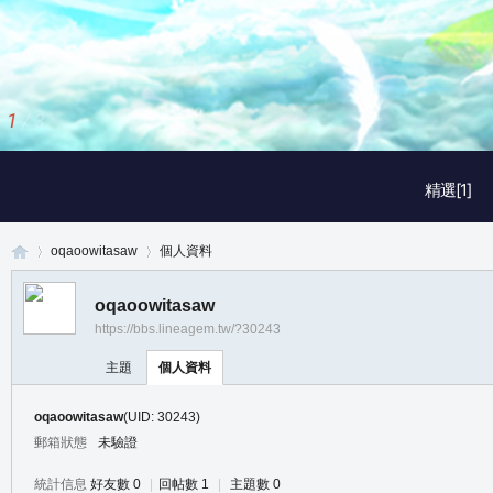
1
/
3
精選[1]
oqaoowitasaw
個人資料
oqaoowitasaw
https://bbs.lineagem.tw/?30243
真
›
›
主題
個人資料
oqaoowitasaw
(UID: 30243)
郵箱狀態
未驗證
統計信息
好友數 0
|
回帖數 1
|
主題數 0