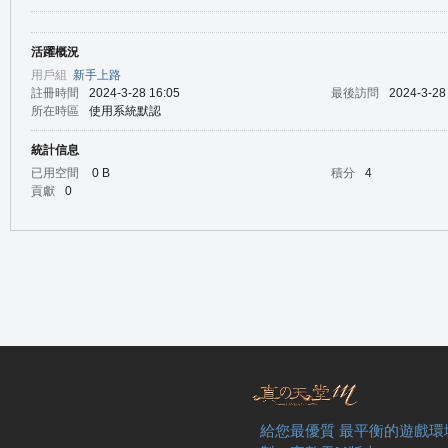
活躍概況
の
用戶組
新手上路
註冊時間
2024-3-28 16:05
最後訪問
2024-3-28
所在時區
使用系統默認
統計信息
已用空間
0 B
積分
4
貢獻
0
天
給您最優質 最平衡的遊戲環