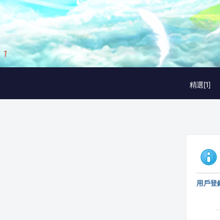
2
/
3
精選[1]
用戶登