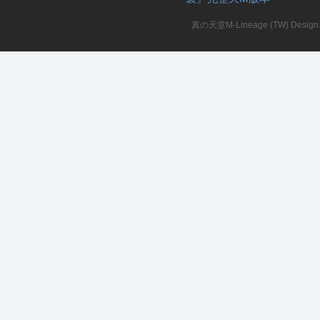
真の天堂M-Lineage (TW) Design. A