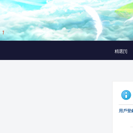
1
/
3
精選[1]
用戶登