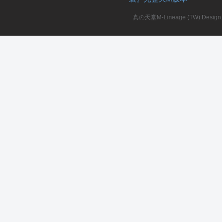
真の天堂M-Lineage (TW) Design. A