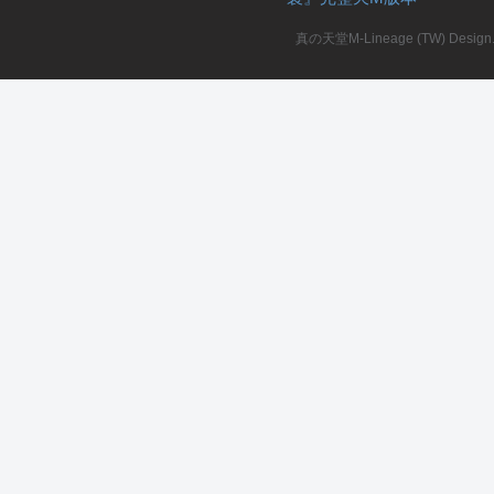
真の天堂M-Lineage (TW) Design. A