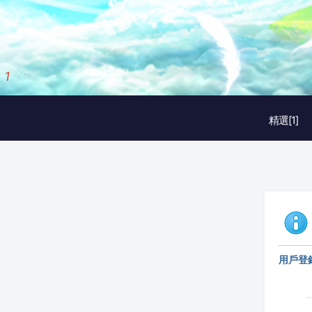
2
/
3
精選[1]
用戶登