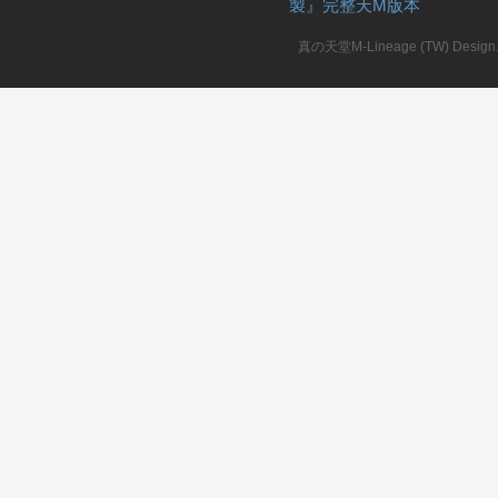
製』完整天M版本
堂
真の天堂M-Lineage (TW) Design. A
M
全