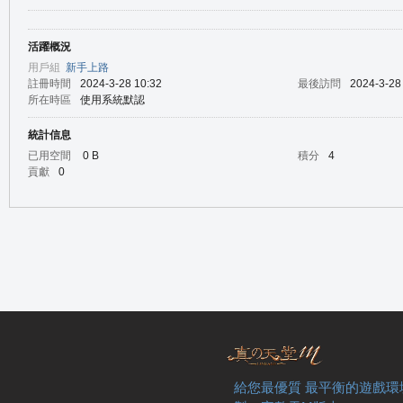
活躍概況
の
用戶組
新手上路
註冊時間
2024-3-28 10:32
最後訪問
2024-3-28
所在時區
使用系統默認
統計信息
已用空間
0 B
積分
4
貢獻
0
天
給您最優質 最平衡的遊戲環