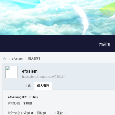
2
/
3
精選[1]
efosism
個人資料
efosism
https://bbs.lineagem.tw/?30164
真
›
›
主題
個人資料
efosism
(UID: 30164)
郵箱狀態
未驗證
統計信息
好友數 0
|
回帖數 1
|
主題數 0