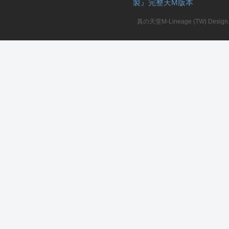
製』完整天M版本
堂
真の天堂M-Lineage (TW) Design. A
M
全