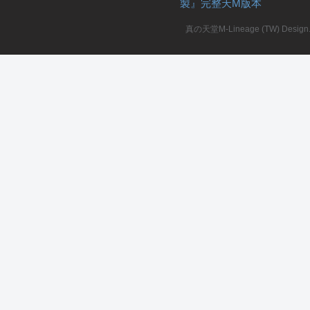
製』完整天M版本
堂
真の天堂M-Lineage (TW) Design. A
M
全