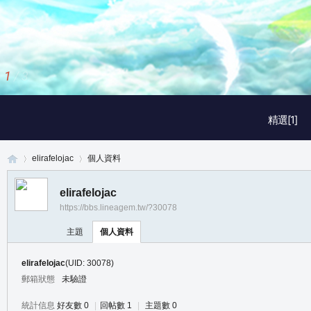
1
/
3
精選[1]
elirafelojac
個人資料
elirafelojac
https://bbs.lineagem.tw/?30078
真
›
›
主題
個人資料
elirafelojac
(UID: 30078)
郵箱狀態
未驗證
統計信息
好友數 0
|
回帖數 1
|
主題數 0