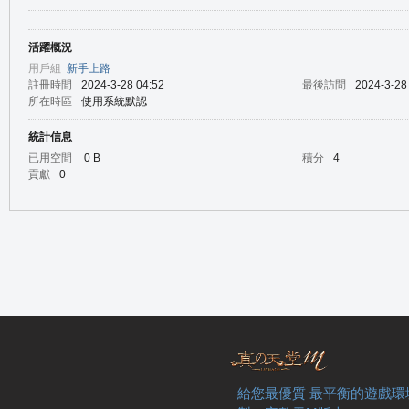
活躍概況
の
用戶組
新手上路
註冊時間
2024-3-28 04:52
最後訪問
2024-3-28
所在時區
使用系統默認
統計信息
已用空間
0 B
積分
4
貢獻
0
天
給您最優質 最平衡的遊戲環