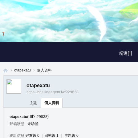
1
/
3
精選[1]
otapexatu
個人資料
otapexatu
https://bbs.lineagem.tw/?29838
真
›
›
主題
個人資料
otapexatu
(UID: 29838)
郵箱狀態
未驗證
統計信息
好友數 0
|
回帖數 1
|
主題數 0