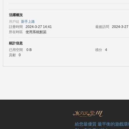
活躍概況
の
用戶組
新手上路
註冊時間
2024-3-27 14:41
最後訪問
2024-3-27
所在時區
使用系統默認
統計信息
已用空間
0 B
積分
4
貢獻
0
天
給您最優質 最平衡的遊戲環