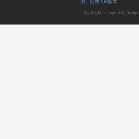
製』完整天M版本
堂
真の天堂M-Lineage (TW) Design. A
M
全