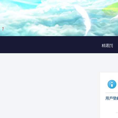
1
/
3
精選[1]
用戶登