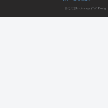
真の天堂M-Lineage (TW) Design. A