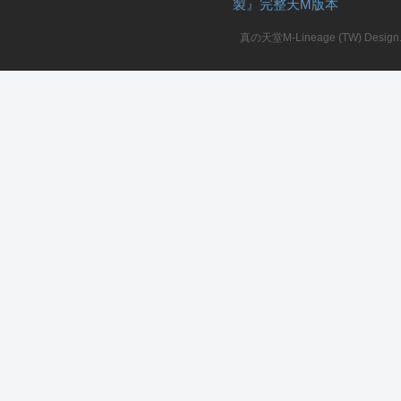
製』完整天M版本
堂
真の天堂M-Lineage (TW) Design. A
M
全