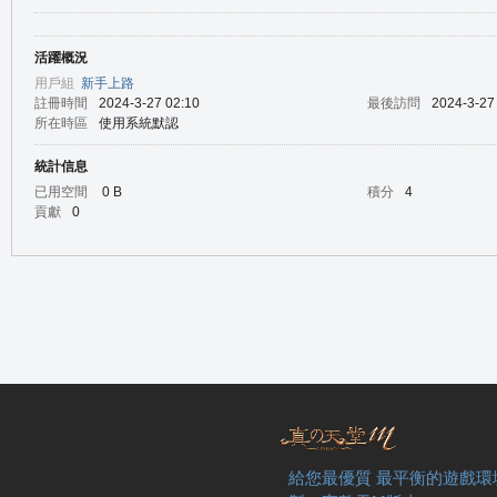
活躍概況
の
用戶組
新手上路
註冊時間
2024-3-27 02:10
最後訪問
2024-3-27
所在時區
使用系統默認
統計信息
已用空間
0 B
積分
4
貢獻
0
天
給您最優質 最平衡的遊戲環