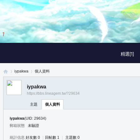
2
/
3
精選[1]
iypakwa
個人資料
iypakwa
https://bbs.lineagem.tw/?29634
真
›
›
主題
個人資料
iypakwa
(UID: 29634)
郵箱狀態
未驗證
統計信息
好友數 0
|
回帖數 1
|
主題數 0