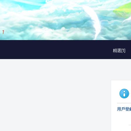
1
/
3
精選[1]
用戶登