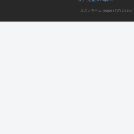
真の天堂M-Lineage (TW) Design. A