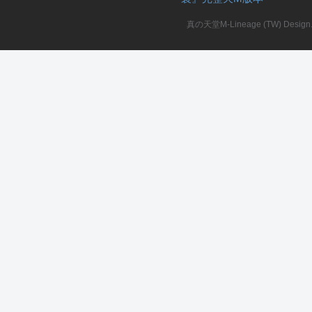
真の天堂M-Lineage (TW) Design. A