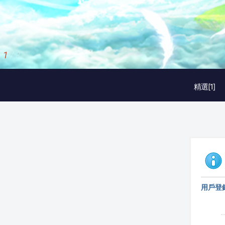
2
/
3
精選[1]
用戶登