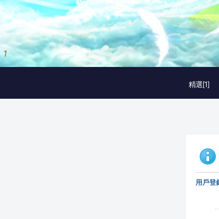
1
/
3
精選[1]
用戶登