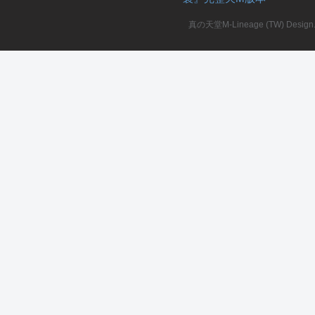
真の天堂M-Lineage (TW) Design. A