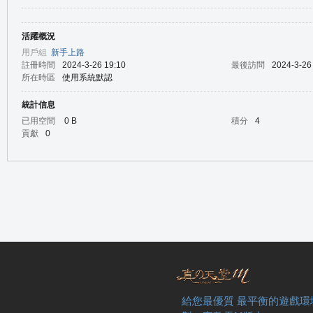
活躍概況
の
用戶組
新手上路
註冊時間
2024-3-26 19:10
最後訪問
2024-3-26
所在時區
使用系統默認
統計信息
已用空間
0 B
積分
4
貢獻
0
天
給您最優質 最平衡的遊戲環