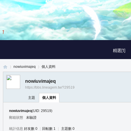
2
/
3
精選[1]
nowiuvimajeq
個人資料
nowiuvimajeq
https://bbs.lineagem.tw/?29519
真
›
›
主題
個人資料
nowiuvimajeq
(UID: 29519)
郵箱狀態
未驗證
統計信息
好友數 0
|
回帖數 1
|
主題數 0