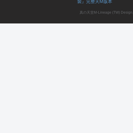
製』完整天M版本
堂
真の天堂M-Lineage (TW) Design. A
M
全