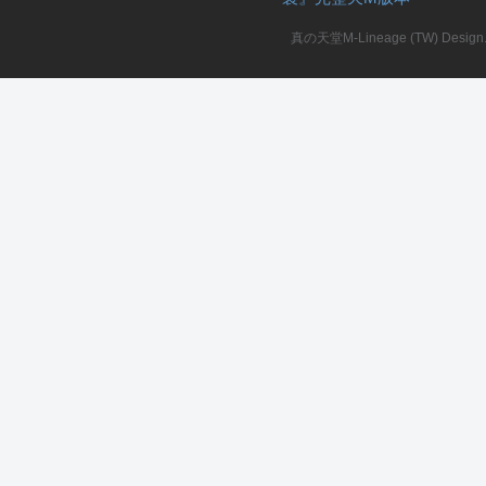
真の天堂M-Lineage (TW) Design. A