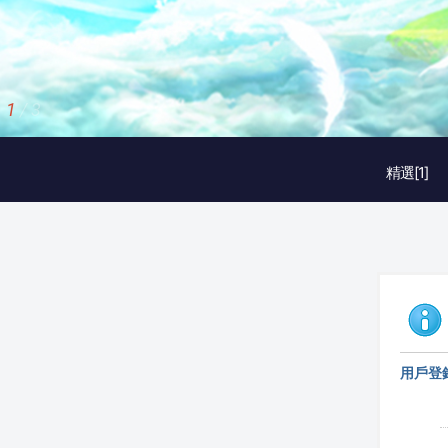
1
/
3
精選[1]
用戶登