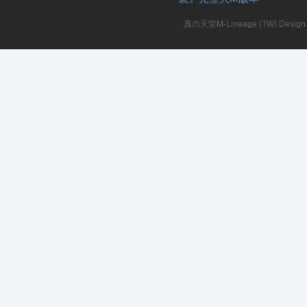
真の天堂M-Lineage (TW) Design. A