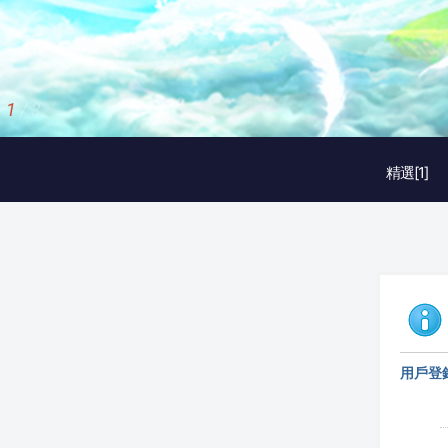
1
/
3
精選[1]
用戶登