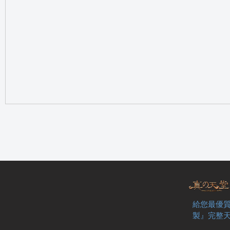
の
天
給您最優質
製』完整