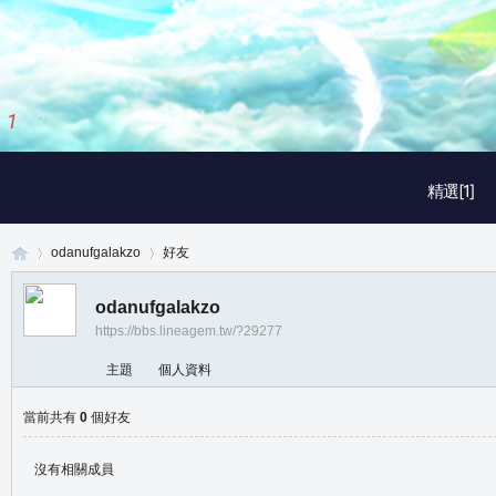
1
/
3
精選[1]
odanufgalakzo
好友
odanufgalakzo
https://bbs.lineagem.tw/?29277
真
›
›
主題
個人資料
當前共有
0
個好友
沒有相關成員