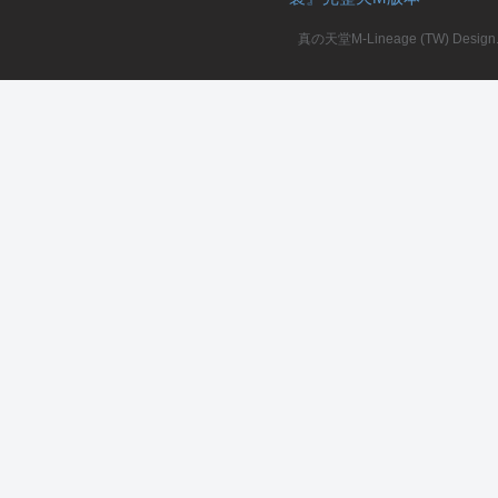
真の天堂M-Lineage (TW) Design. A