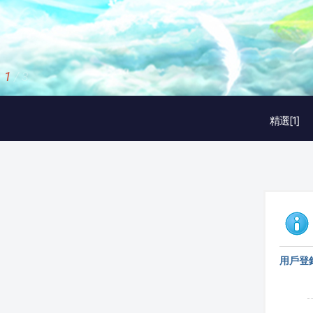
1
/
3
精選[1]
用戶登