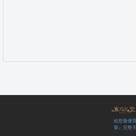
の
天
給您最優質
製』完整