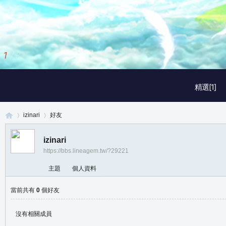
1
/
3
精選[1]
izinari
好友
izinari
https://bbs.lineagem.tw/?29221
真
›
›
主題
個人資料
當前共有
0
個好友
沒有相關成員