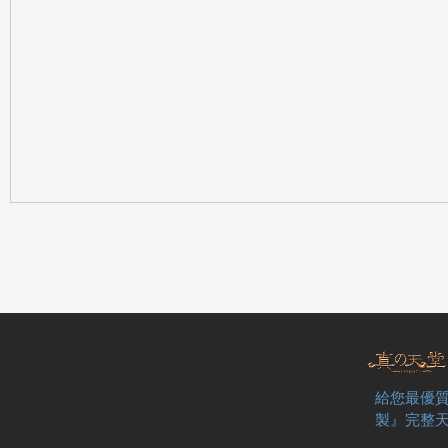
の
天
給您最優質
製』完整