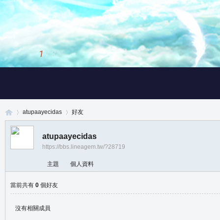
1
/
3
atupaayecidas
好友
atupaayecidas
https://bbs.lineagem.tw/?28719
真
›
›
主題
個人資料
當前共有
0
個好友
沒有相關成員