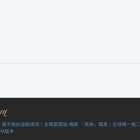
 最平衡的遊戲環境｜全職業開放-獨家 『死神』職業｜全球獨一無
天M版本