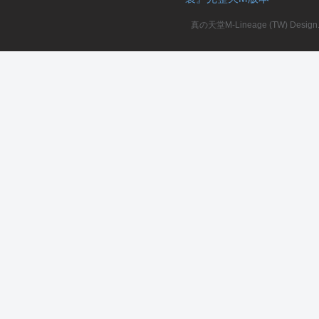
真の天堂M-Lineage (TW) Design. A