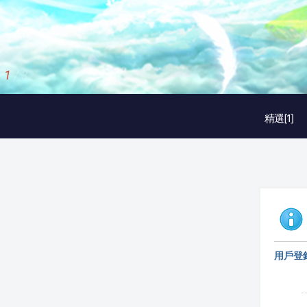
1
/
3
精選[1]
用戶登