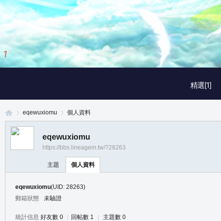
1
/
3
精選[1]
eqewuxiomu
個人資料
eqewuxiomu
https://bbs.lineagem.tw/?28263
真
›
›
主題
個人資料
eqewuxiomu
(UID: 28263)
郵箱狀態
未驗證
統計信息
好友數 0
|
回帖數 1
|
主題數 0