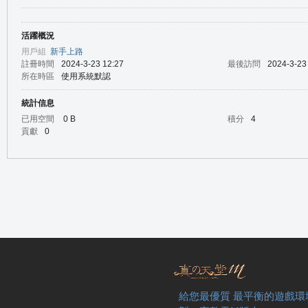
活躍概況
の
用戶組
新手上路
註冊時間
2024-3-23 12:27
最後訪問
2024-3-23
所在時區
使用系統默認
統計信息
已用空間
0 B
積分
4
貢獻
0
天
給您最優質 最平衡的遊戲環