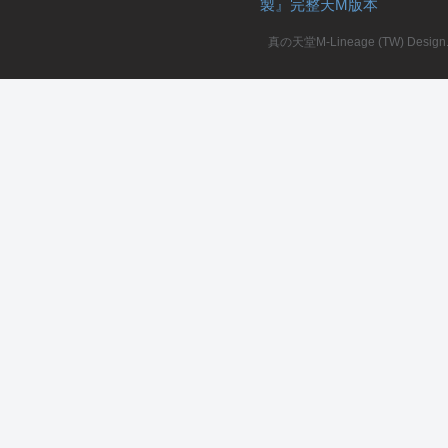
製』完整天M版本
堂
真の天堂M-Lineage (TW) Design. A
M
全