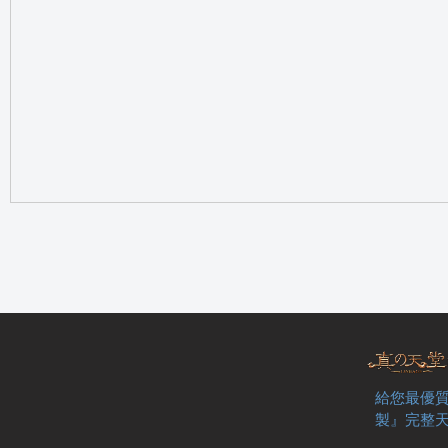
の
天
給您最優質
製』完整