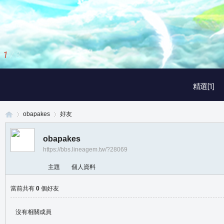
1
/
3
精選[1]
obapakes
好友
obapakes
https://bbs.lineagem.tw/?28069
真
›
›
主題
個人資料
當前共有
0
個好友
沒有相關成員