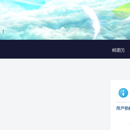
2
/
3
精選[1]
用戶登