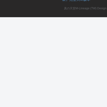
真の天堂M-Lineage (TW) Design. A