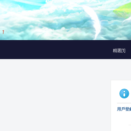
1
/
3
精選[1]
用戶登