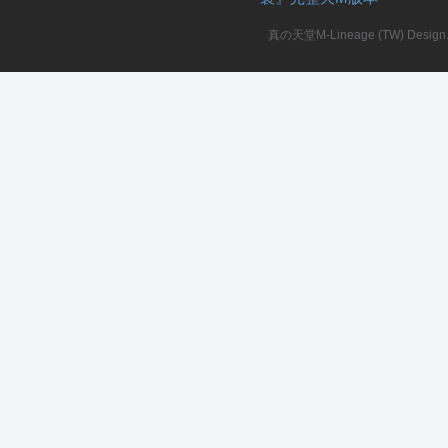
真の天堂M-Lineage (TW) Design. A