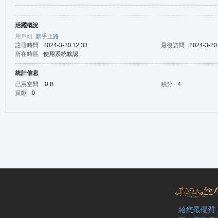
活躍概況
の
用戶組
新手上路
註冊時間
2024-3-20 12:33
最後訪問
2024-3-20
所在時區
使用系統默認
統計信息
已用空間
0 B
積分
4
貢獻
0
天
給您最優質