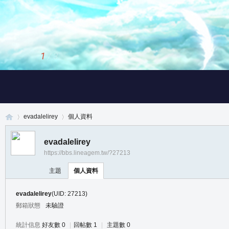
1
/
3
evadalelirey
個人資料
evadalelirey
https://bbs.lineagem.tw/?27213
真
›
›
主題
個人資料
evadalelirey
(UID: 27213)
郵箱狀態
未驗證
統計信息
好友數 0
|
回帖數 1
|
主題數 0