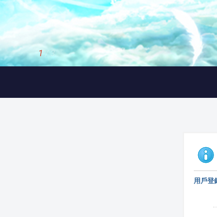
1
/
3
用戶登