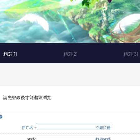
精選[1]
精選[2]
精選[3]
請先登錄後才能繼續瀏覽
錄
用戶名
立即註冊
密碼:
找回密碼