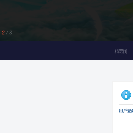
2
/
3
精選[1]
用戶登