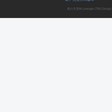
真の天堂M-Lineage (TW) Design. A