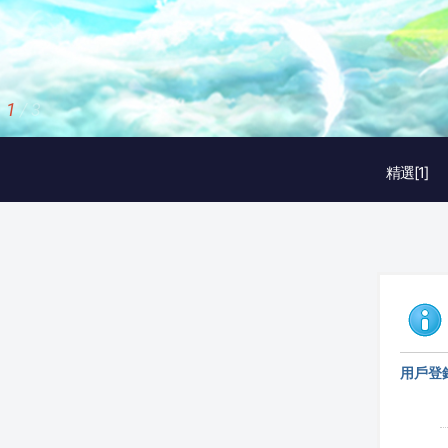
1
/
3
精選[1]
用戶登