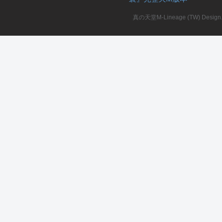
真の天堂M-Lineage (TW) Design. A