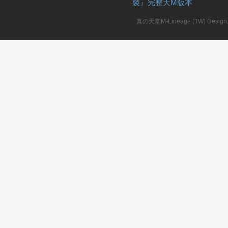
製』完整天M版本
堂
真の天堂M-Lineage (TW) Design. A
M
全