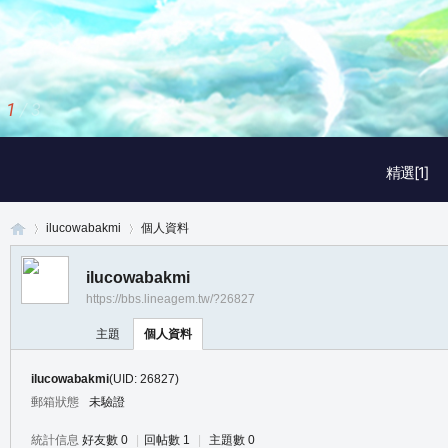
2
/
3
精選[1]
ilucowabakmi
個人資料
ilucowabakmi
https://bbs.lineagem.tw/?26827
真
›
›
主題
個人資料
ilucowabakmi
(UID: 26827)
郵箱狀態
未驗證
統計信息
好友數 0
|
回帖數 1
|
主題數 0