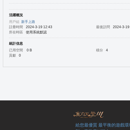
活躍概況
の
用戶組
新手上路
註冊時間
2024-3-19 12:43
最後訪問
2024-3-19
所在時區
使用系統默認
統計信息
已用空間
0 B
積分
4
貢獻
0
天
給您最優質 最平衡的遊戲環