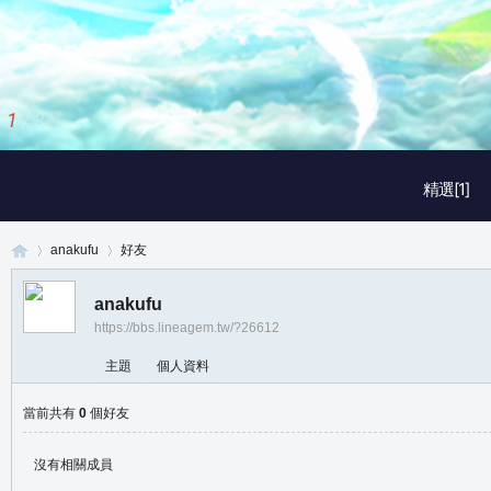
1
/
3
精選[1]
anakufu
好友
anakufu
https://bbs.lineagem.tw/?26612
真
›
›
主題
個人資料
當前共有
0
個好友
沒有相關成員