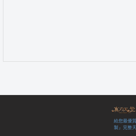
の
天
給您最優質
製』完整