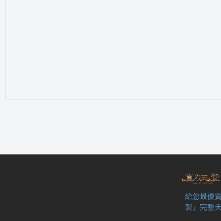
の
天
給您最優質
製』完整