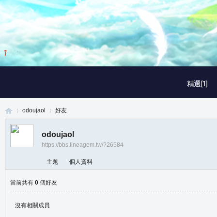
1
/
3
精選[1]
odoujaol
好友
odoujaol
https://bbs.lineagem.tw/?26584
真
›
›
主題
個人資料
當前共有
0
個好友
沒有相關成員