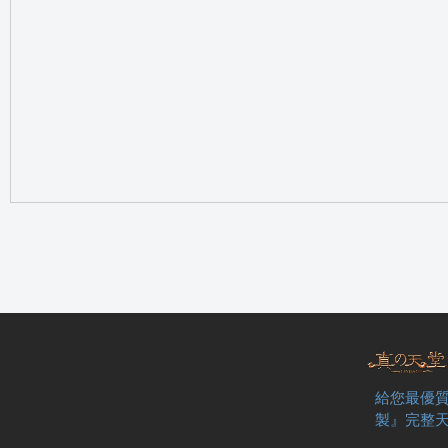
の
天
給您最優質
製』完整