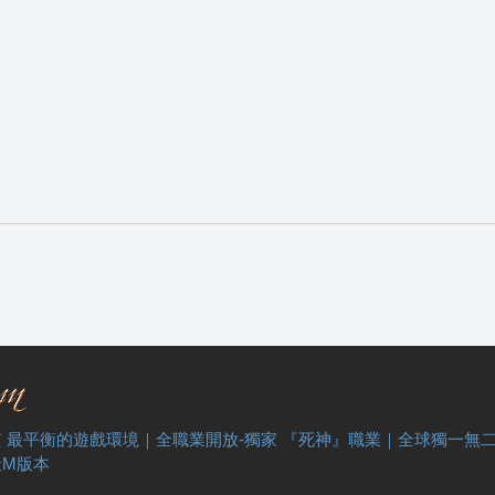
 最平衡的遊戲環境｜全職業開放-獨家 『死神』職業｜全球獨一無
天M版本