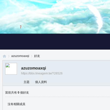
1
/
3
azuzomoaxqi
好友
azuzomoaxqi
https://bbs.lineagem.tw/?26526
真
›
›
主題
個人資料
當前共有
0
個好友
沒有相關成員