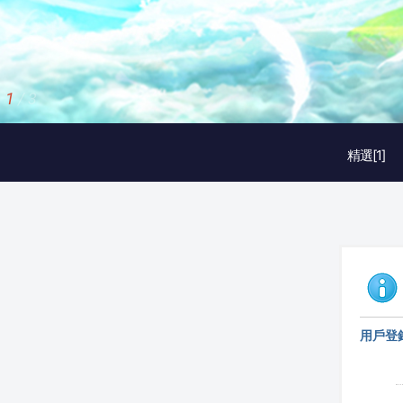
1
/
3
精選[1]
用戶登