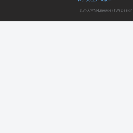
真の天堂M-Lineage (TW) Design. A