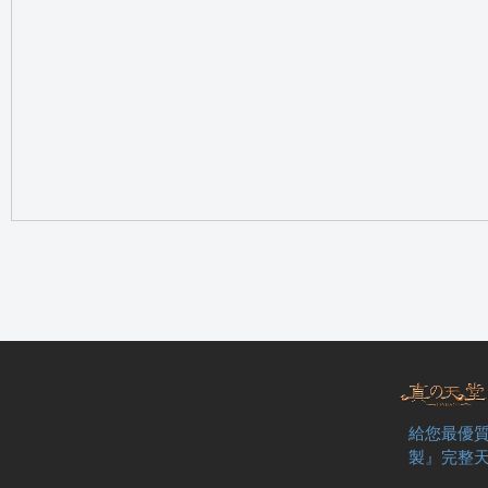
の
天
給您最優質
製』完整