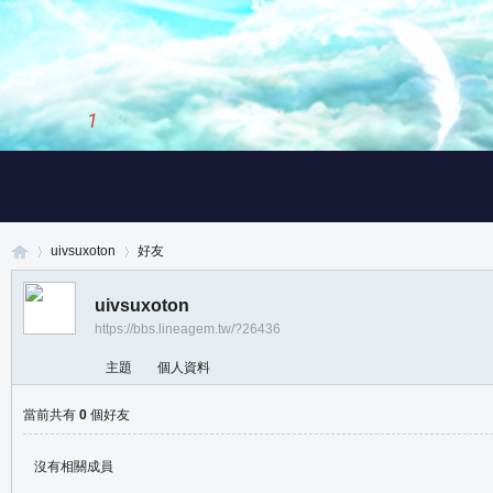
1
/
3
uivsuxoton
好友
uivsuxoton
https://bbs.lineagem.tw/?26436
真
›
›
主題
個人資料
當前共有
0
個好友
沒有相關成員