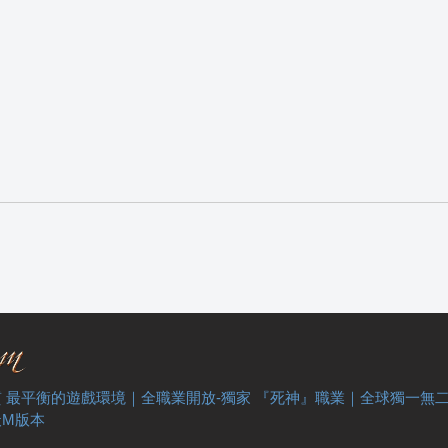
 最平衡的遊戲環境｜全職業開放-獨家 『死神』職業｜全球獨一無
天M版本