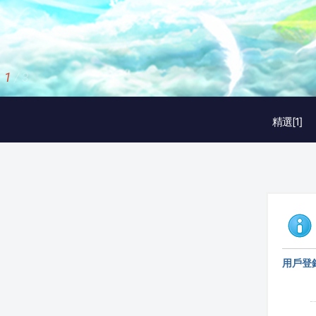
1
/
3
精選[1]
用戶登