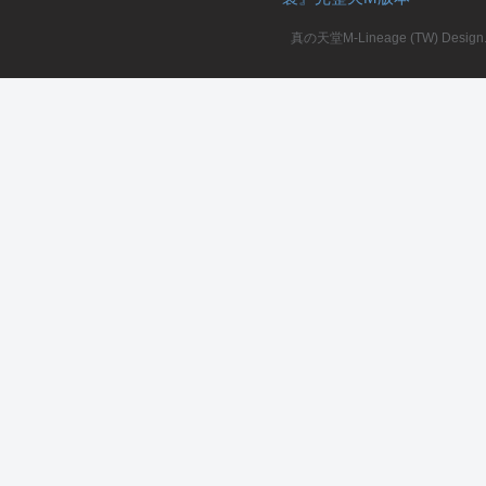
真の天堂M-Lineage (TW) Design. A