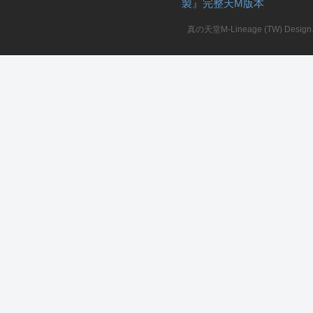
製』完整天M版本
堂
真の天堂M-Lineage (TW) Design. A
M
全