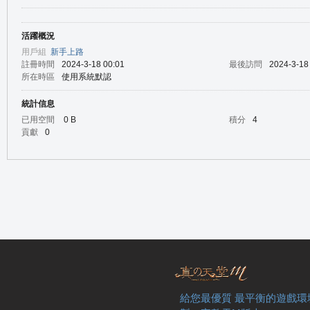
活躍概況
の
用戶組
新手上路
註冊時間
2024-3-18 00:01
最後訪問
2024-3-18
所在時區
使用系統默認
統計信息
已用空間
0 B
積分
4
貢獻
0
天
給您最優質 最平衡的遊戲環