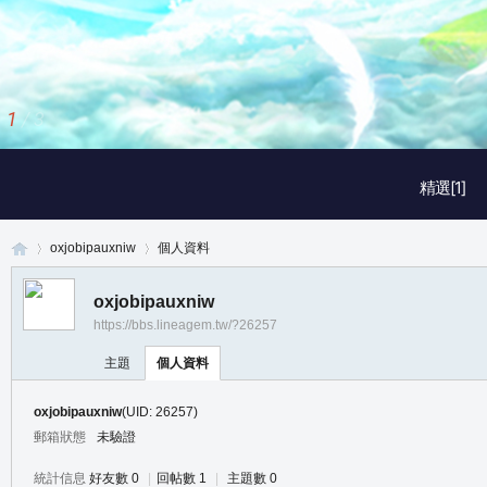
1
/
3
精選[1]
oxjobipauxniw
個人資料
oxjobipauxniw
https://bbs.lineagem.tw/?26257
真
›
›
主題
個人資料
oxjobipauxniw
(UID: 26257)
郵箱狀態
未驗證
統計信息
好友數 0
|
回帖數 1
|
主題數 0