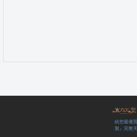
の
天
給您最優質
製』完整