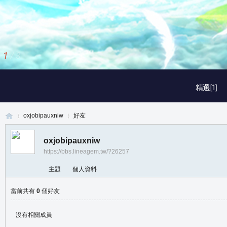
1
/
3
精選[1]
oxjobipauxniw
好友
oxjobipauxniw
https://bbs.lineagem.tw/?26257
真
›
›
主題
個人資料
當前共有
0
個好友
沒有相關成員