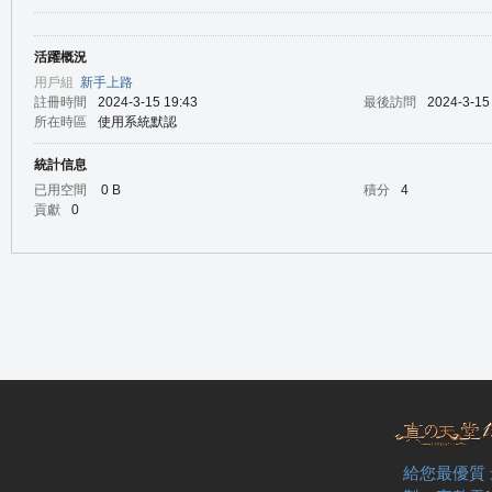
活躍概況
の
用戶組
新手上路
註冊時間
2024-3-15 19:43
最後訪問
2024-3-15
所在時區
使用系統默認
統計信息
已用空間
0 B
積分
4
貢獻
0
天
給您最優質