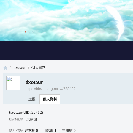
1
/
3
tixotaur
個人資料
tixotaur
https://bbs.lineagem.tw/?25462
真
›
›
主題
個人資料
tixotaur
(UID: 25462)
郵箱狀態
未驗證
統計信息
好友數 0
|
回帖數 1
|
主題數 0