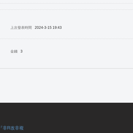
上次發表時間
2024-3-15 19:43
金錢
3
『非R改非複