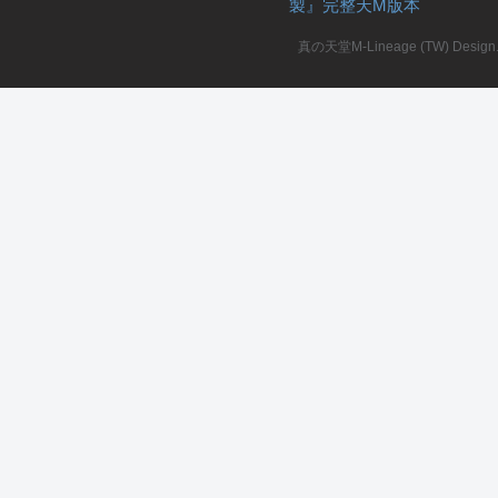
製』完整天M版本
堂
真の天堂M-Lineage (TW) Design. A
M
全