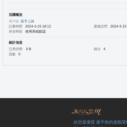
活躍概況
の
用戶組
新手上路
註冊時間
2024-3-15 18:12
最後訪問
2024-3-15
所在時區
使用系統默認
統計信息
已用空間
0 B
積分
4
貢獻
0
天
給您最優質 最平衡的遊戲環