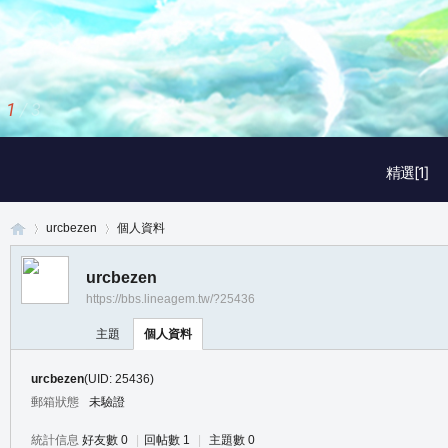
1
/
3
精選[1]
urcbezen
個人資料
urcbezen
https://bbs.lineagem.tw/?25436
真
›
›
主題
個人資料
urcbezen
(UID: 25436)
郵箱狀態
未驗證
統計信息
好友數 0
|
回帖數 1
|
主題數 0